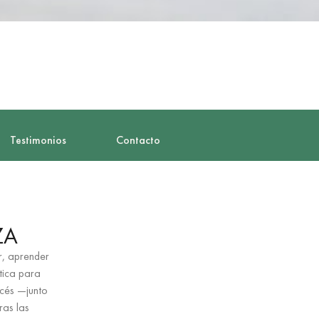
Testimonios
Contacto
ZA
r, aprender
stica para
ncés —junto
ras las