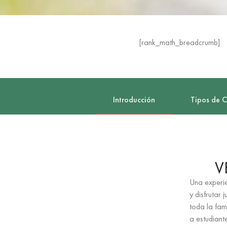
[rank_math_breadcrumb]
Introducción
Tipos de 
V
Una experie
y disfrutar 
toda la fam
a estudiant